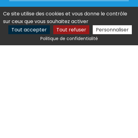
Ce site utilise des cookies et vous donne le contrôle
sur ceux que vous souhaitez activer
Tout accepter
Tout refuser
Personnaliser
En soumettant ce formulaire, j'accepte que les
informations saisies soient exploitées dans le cadre de la
Politique de confidentialité
demande formulée et de la relation commerciale qui peut
en découler.
Merci d'accepter les cookies pour
pouvoir envoyer votre message
Envoyer